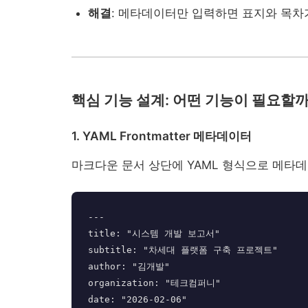
해결
: 메타데이터만 입력하면 표지와 목차
핵심 기능 설계: 어떤 기능이 필요할까
1. YAML Frontmatter 메타데이터
마크다운 문서 상단에 YAML 형식으로 메타
---

title: "시스템 개발 보고서"

subtitle: "차세대 플랫폼 구축 프로젝트"

author: "김개발"

organization: "테크컴퍼니"

date: "2026-02-06"
