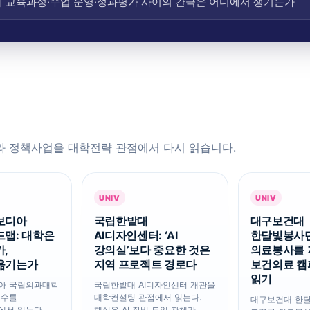
제 교육과정·수업 운영·성과평가 사이의 간극은 어디에서 생기는가
와 정책사업을 대학전략 관점에서 다시 읽습니다.
UNIV
UNIV
보디아
국립한밭대
대구보건대
드맵: 대학은
AI디자인센터: ‘AI
한달빛봉사단
,
강의실’보다 중요한 것은
의료봉사를 
옮기는가
지역 프로젝트 경로다
보건의료 캠
읽기
아 국립의과대학
국립한밭대 AI디자인센터 개관을
연수를
대학컨설팅 관점에서 읽는다.
대구보건대 한
에서 읽는다.
핵심은 AI 장비 도입 자체가