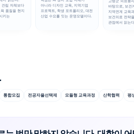
고령군 의료봉사
원 건립 자체보다
아니라 디자인 교육, 지역기업
바탕으로, 보건
교육 품질을 현지
프로젝트, 학생 포트폴리오, 대전
지역연계 교육
시키는
산업 수요를 잇는 운영모델이다.
보건의료 전략
관점에서 읽는다
드
통합모집
전공자율선택제
모듈형 교육과정
산학협력
평
는 법만 말하지 않습니다. 대학이 