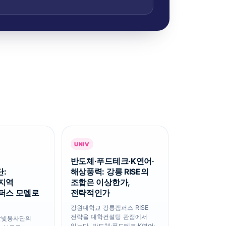
UNIV
반도체·푸드테크·K연어·
:
해상풍력: 강릉 RISE의
지역
조합은 이상한가,
퍼스 모델로
전략적인가
강원대학교 강릉캠퍼스 RISE
전략을 대학컨설팅 관점에서
달빛봉사단의
읽는다. 반도체·푸드테크·K연어·