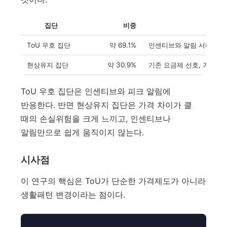
집단
비중
특
ToU 우호 집단
약 69.1%
인센티브와 알림 서비스에 반
현상유지 집단
약 30.9%
기존 요금제 선호, 가격 
ToU 우호 집단은 인센티브와 피크 알림에
반응한다. 반면 현상유지 집단은 가격 차이가 클
때의 손실위험을 크게 느끼고, 인센티브나
알림만으로 쉽게 움직이지 않는다.
시사점
이 연구의 핵심은 ToU가 단순한 가격제도가 아니라
생활패턴 변경이라는 점이다.