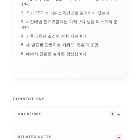
한다
2. 국가 ESG 성과는 소득만으로 결정되지 않는다
3. 시간대별 전기요금제는 가격보다 생활 리스크의 문
애플 가격 인상과 기기...
제다
AI 데이터센터
전환비용
4. 기후금융은 조건부 전환 자본이다
온디바이스 AI
AI 인플레이션
5. 세 발표를 관통하는 키워드: 전환의 조건
메모리 공급망
연구용 AI 워크스테이...
기기 주권
6. 에너지 전환은 설계된 생산성이다
애플의 메모리 출구전략...
CUDA
로컬 파인튜닝
MLX
파인튜닝
ROCm
AI 워크스테이션
CONNECTIONS
BACKLINKS
1
RELATED NOTES