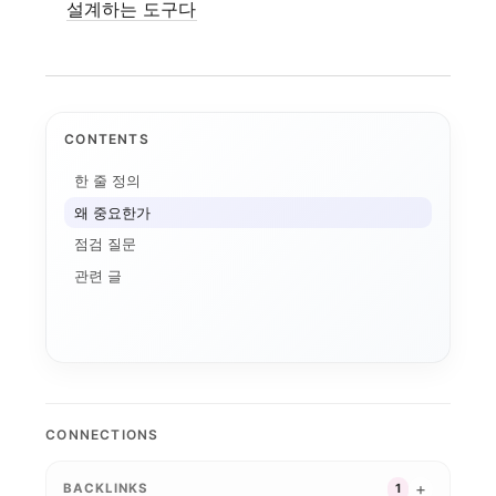
설계하는 도구다
CONTENTS
애플 가격 인상과 기기...
한 줄 정의
AI 데이터센터
전환비용
왜 중요한가
온디바이스 AI
AI 인플레이션
점검 질문
메모리 공급망
연구용 AI 워크스테이...
기기 주권
관련 글
애플의 메모리 출구전략...
CUDA
로컬 파인튜닝
MLX
파인튜닝
ROCm
AI 워크스테이션
CONNECTIONS
BACKLINKS
1