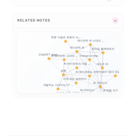
RELATED NOTES
챗봇 다음은 로봇의 뇌...
에이전틱 AI 시대의 ...
에이전틱 AI
런타임 텔레메트리
ChatGPT desk...
AI 에이전트 시대의 ...
Human-in-the...
AI 에이전트의 다음 ...
섀도우 AI
AI와 일체
검증
AI가 많이 만들수록,...
AI 에이전트는 인턴인...
이제 AI는 답변하지 ...
AI 거버넌스
개발자는 사라지는가? ...
AI 리터러시
AI 위험 자가진단
앞으로 강한 사람은 코...
Google SAIF로...
생성형 AI 개인정보 
프롬프트 인젝션
생성형 AI 개인정보 ...
AI 업무자료 통제
옵트아웃