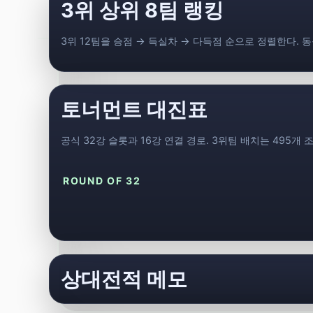
3위 상위 8팀 랭킹
3위 12팀을 승점 → 득실차 → 다득점 순으로 정렬한다. 
토너먼트 대진표
공식 32강 슬롯과 16강 연결 경로. 3위팀 배치는 495개 조합 
ROUND OF 32
상대전적 메모