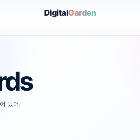
Digital
Garden
rds
어 있어.