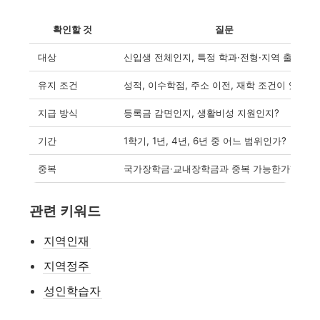
확인할 것
질문
대상
신입생 전체인지, 특정 학과·전형·지역 출신인지
유지 조건
성적, 이수학점, 주소 이전, 재학 조건이 있는가
지급 방식
등록금 감면인지, 생활비성 지원인지?
기간
1학기, 1년, 4년, 6년 중 어느 범위인가?
중복
국가장학금·교내장학금과 중복 가능한가?
관련 키워드
지역인재
지역정주
성인학습자