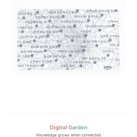
지역성장 인재양성체계
충남형 앵커의 신호: ...
커와 규제완화, 대학...
전략분야
전문대–공항산업 협약에...
 개정...
대구한의대
공동 R&D
초특성화 전문대학 전략...
사립대 구조개선 시행령...
목포대·순천대 통합 담...
지역인재
국민대 AX 얼라이언스...
국립한밭대 AI디자인센...
적 데이터 이동...
K-Move
...
계약학과 직무연수: 지...
국립한밭대 Biz Mi...
반도체·푸드테크·K연어...
경남형 평생교육 거점대...
대학 AI 기본교육은 ...
푸드테크
지역정주
학생창업 매출 683억...
3특 공유대학, 거...
정주형 인재양성
가
지역산업 연계
사이버대는 왜 정책 지...
앵커는 대학 사업이 아...
앵커
충북형 앵커 취·창업 ...
RISE 성과평가체계
앵커는 사업 수...
RISE
충남형 앵커의 삼각 편...
연계투자
RISE의 다음 질문:...
제주 RISE·ANCH...
현장
경남형 ANCHOR: ...
지방대 지원의 기준은 ...
RISE 운영규정 개정...
지역혁신
 포트폴리오
순천향대 G-LAMP ...
교육과정 개편
정주형 
초광역 협력
강원권 7개 전문대 A...
장학금
지역별 대입 자율성: ...
5극3특 공유대학: 거...
지방 전문대의 생존전
전문대 혁신지원사업 성...
 구조
전문대 위기는 지방만의...
부울경 ANCHOR 협...
성인학습자
Stu
강원 RISE에서 AN...
글로컬대학30에서 전문...
ISE 성과지표 설계...
전문대학혁신지원사업
GAIA
율
졸업생 경로 추적
평생교육
세한대학교 이슈 정리:...
결과지표
중점성과지표 지수화
RISE 성과지표
지역혁신 산학연 네트워...
경기도 RISE
트폴리오
경기북부 성장동력 허브
G7·GX 산업축
경기도 5대 권역
Digital Garden
산업-대학 매칭
고등직업교육
Knowledge grows when connected
디지털 전환