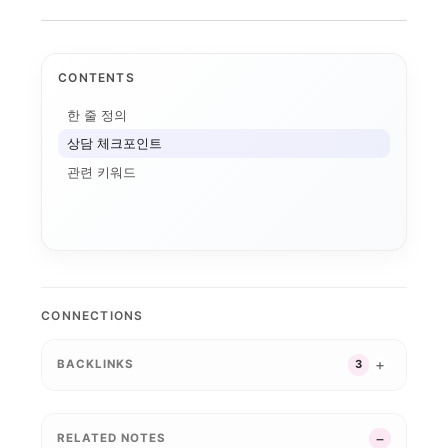
CONTENTS
한 줄 정의
상담 체크포인트
관련 키워드
LINC 3.0
사업 포트폴리오
전공자율선택제
학생성공
캠퍼스 특성화
디지털 트윈 실습
대학 통합
통합모
AI+X
디지털 배지
성과관리
데이터 기반 대학경영
모듈형 교육과정
국립창원대 IPMS: ...
CONNECTIONS
AI 마이크로디그리와 ...
순천제일대학교 이슈 정...
스캐폴딩
글로컬대학 성과평가 정...
AI 품질관리
K-뷰티
마이크로디그리
 거버넌스
국립금오공대 초광역 A...
앵커 시행령 이후, 대...
BACKLINKS
3
인제대의 캄보디아 교육...
LLM 튜터는 답을 주...
평생직업교육
대구보건대 한달빛봉사단...
경북형 로봇 특성화대학
G-LAMP 예비 선정...
대학 규제완화의 핵심은...
기업 과제 기반 프로젝...
학생 포트폴리오
성과환류
글로컬대학30
운영모델
니스 협의...
K-ME
STOB리그: 첨단산업...
RELATED NOTES
학생 이동성
산학협력
거점국립대 기술사업화 ...