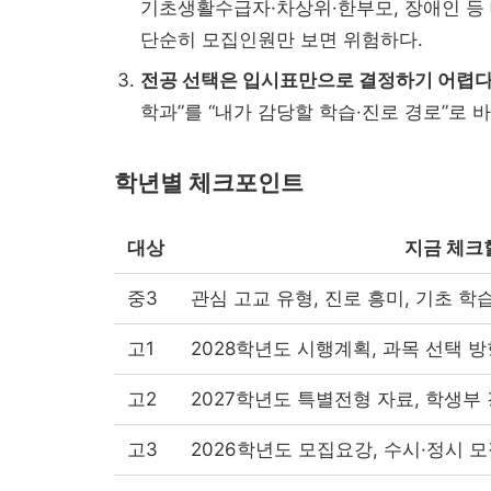
기초생활수급자·차상위·한부모, 장애인 등
근 이슈 정리...
단순히 모집인원만 보면 위험하다.
전공 선택은 입시표만으로 결정하기 어렵다
학과”를 “내가 감당할 학습·진로 경로”로 바
학년별 체크포인트
대상
지금 체크
중3
관심 고교 유형, 진로 흥미, 기초 학
대입 자료가 올라왔을 ...
고1
2028학년도 시행계획, 과목 선택 방
고2
2027학년도 특별전형 자료, 학생부 
고3
2026학년도 모집요강, 수시·정시 