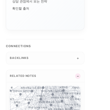
상담 관점에서 보는 전략
AI 단과대학의 등장:...
특성화
자유전공
확인할 출처
대학 조직개편
합인재
대학알리미
교육과정 포트폴리오
털 전환
경기도 5대 권역
G7·GX 산업축
산업-대학 매칭
경기도 RISE
경기북부 성장동력 허브
특성화 인센티브
CONNECTIONS
강원 RISE에서 AN...
지역혁신 산학연 네트워...
실행 구조
자율혁신
평생교육
성과평가
중점성과지표 지수화
2026 대학혁신지원사...
BACKLINKS
부울경 ANCHOR 협...
실행 포트폴리오
글로컬대학30에서 전문...
공유대학
지역RISE
지역혁신
 성과평가 정...
성인학습자
연계투자
제주 RISE·ANCH...
RISE 운영체계 개정...
RISE
GAIA
RISE의 다음 질문:...
5극3특 공유대학: 거...
교육과정 개편
RELATED NOTES
지역RISE위
과지표
RISE 운영규정 개정...
앵커
충남형 앵커의 삼각 편...
5극3특 공유대학, 거...
경남형 앵커는 사업 수...
실행지표
정주율
지방대 지원의 기준은 ...
세한대학교 이슈 정리:...
충북형 앵커 취·창업
사업 성...
앵커는 대학 사업이 아...
지방 전문대의 생존전략...
지역별 대입 자율성: ...
사이버대는 왜 정책 지...
지역정주
계약학과 직무연수: 지...
E 성과지표 설계...
반도체·푸드테크·K연어...
푸드테크
AI 마이크로디그리와
경남형 평생교육 거점대...
장학금
지역산업 연계
대구보건대 한달빛봉사단...
마
RISE 성과평가체계
대학 규제완화의 핵심은...
로 추적