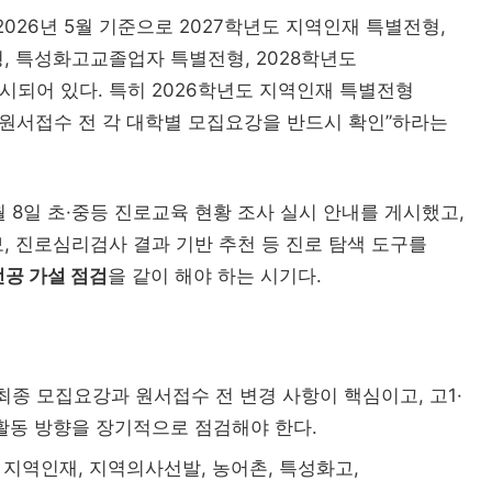
대학 
26년 5월 기준으로 2027학년도 지역인재 특별전형,
, 특성화고교졸업자 특별전형, 2028학년도
AI 융
되어 있다. 특히 2026학년도 지역인재 특별전형
 원서접수 전 각 대학별 모집요강을 반드시 확인”하라는
디지
 8일 초·중등 진로교육 현황 조사 실시 안내를 게시했고,
, 진로심리검사 결과 기반 추천 등 진로 탐색 도구를
대학 통합
전공 가설 점검
을 같이 해야 하는 시기다.
AI 교육
글로컬대학
캠퍼스 특성화
결
직무역량
“수도권도 안전하지 않...
최종 모집요강과 원서접수 전 변경 사항이 핵심이고, 고1·
전문대 혁신지원
전문대학혁신지원사업
실습교육
활동 방향을 장기적으로 점검해야 한다.
고등직업교육
RIS
전문대 생존전략
현장실습
직업교육법
지역인재, 지역의사선발, 농어촌, 특성화고,
졸업생 경