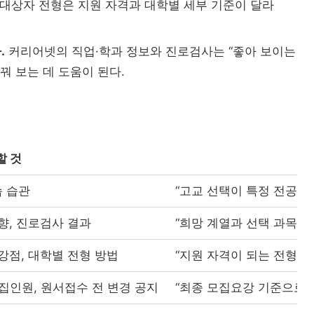
 대상자 전형은 지원 자격과 대학별 세부 기준이 달라
해외인재
정주형 유학 전략: 해.
직무 한국어
.
커리어넷의 직업·학과 정보와 진로검사는 “좋아 보이는
Study Korea ...
꿔 보는 데 도움이 된다.
산업 경로형 교육과
지역특화형 비자
전
할 것
습 습관
“고교 선택이 특정 전공·계
향, 진로검사 결과
“희망 계열과 선택 과목·
강점, 대학별 전형 방법
“지원 자격이 되는 전형과
모집인원, 원서접수 전 변경 공지
“최종 모집요강 기준으로 