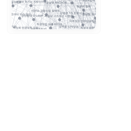
거점국립대 기술사업화 ...
전문대 위기는 지방만의...
RISE 성과지표
성과환류
경남형 ANCHOR: ...
초광역 협력
앵커와 규제완화, 대학...
전문대–공항산업 협약에...
STOB리그
..
강원권 7개 전문대 A...
보건계열
충남형 앵커의 신호: ...
대구한의대 이슈 정리:...
순천향대 G-LAMP ...
G-LAMP 예비 선정..
사립대 구조개선 시행령...
지역성장 인재양성체계
국립한밭대 AI디자인센...
학생창업 매출 683억...
국립창원대 
지역인재
정주형 인재양성
목포대·순천대 통합 담...
초특성화 전문대학 전략...
글로컬대학30
인제대의 캄보디아 교육.
정
대학 학적 데이터 이동...
국민대 AX 얼라이언스...
대학 AI 기본교육은 ...
략분야
A
평생직업교육
앵커 시행령 이후, 대...
K-Move
산학협력
해외취업
초광역 K-웰니스 협의..
학생 이동성
운영모델
학생 포트폴리오
수능 최저
K-MEDI
기업 과제 기반 프로젝...
데이터 거버
순천제일대학교 이슈 정...
국립금오공대 초광역 A...
성과관리
경북형 로봇 특성화대학
상담에서 물어볼 질문
모듈형 교육과정
K-뷰티
학생성공
통합모집
열 탐색 시간을 넓혀 주는가?”
AI 품질관리
디지털 트윈 실습
LLM 튜터는 답을 주...
LINC 3.0
전공자율선택제
독서·탐구 활동이 같은 방향을 보이는가?”
ZPD
동적평가
성찰적 사고
 실제 경쟁력이 있는 전형을 구분했는가?”
스캐폴딩
소크라테스식 질문
지원 자격·전형 요소·제출 서류를 다시 확인했는가?”