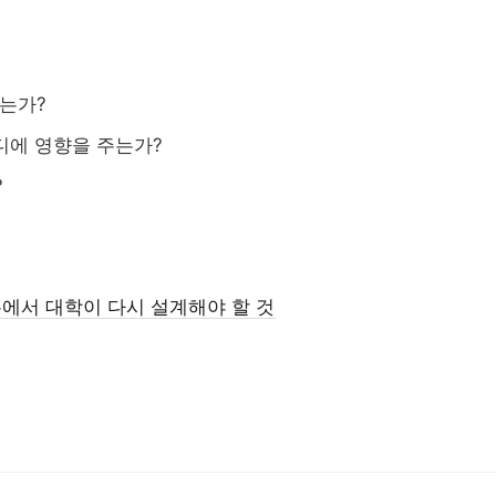
졸업생 
해외인재
정주형 유학 전략: 해
직무 한국어
Study Korea ...
되는가?
산업 경로형 교육과
지역특화형 비자
어디에 영향을 주는가?
?
론에서 대학이 다시 설계해야 할 것