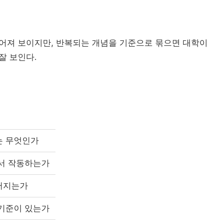
대학 
AI 융
흩어져 보이지만, 반복되는 개념을 기준으로 묶으면 대학이
잘 보인다.
디지
대학 통
AI 교육
글로컬대
는 무엇인가
캠퍼스 특성화
에서 작동하는가
직무역량
“수도권도 안전하지 않...
전문대학혁신지원사업
전문대 혁신지원
어지는가
실습교육
고등직업교육
전문대 생존전략
직업교육법
RIS
현장실습
 기준이 있는가