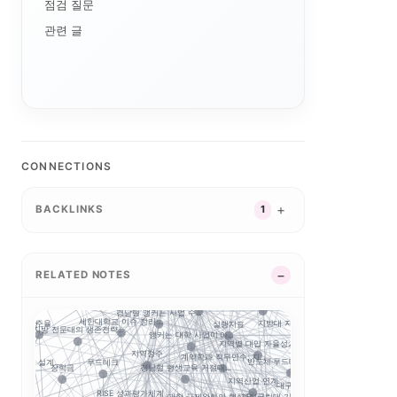
점검 질문
AI 단과대학의 등장:...
특성화
관련 글
자유전공
대학 조직개편
합인재
대학알리미
털 전환
교육과정 포트폴리오
경기도 5대 권역
산업-대학 매칭
G7·GX 산업축
경기북부 성장동력 허브
CONNECTIONS
특성화 인센티브
경기도 RISE
지역혁신 산학연 네트워...
강원 RISE에서 AN...
실행 구조
성과평가
자율혁신
평생교육
중점성과지표 지수화
BACKLINKS
1
2026 대학혁신지원사...
합
실행 포트폴리오
글로컬대학30에서 전문...
부울경 ANCHOR 협...
공유대학
지역RISE센
지역혁신
학 성과평가 정...
연계투자
제주 RISE·ANCH...
성인학습자
RISE 운영체계 개정...
GAIA
RISE
RELATED NOTES
RISE의 다음 질문:...
교육과정 개편
지역RISE위원
결과지표
5극3특 공유대학: 거...
RISE 운영규정 개정...
5극3특 공유대학, 거...
앵커
충남형 앵커의 삼각 편...
경남형 앵커는 사업 수...
세한대학교 이슈 정리:...
정주율
실행지표
지방대 지원의 기준은 ...
충북형 앵커 취·창업 
사업 성...
지방 전문대의 생존전략...
앵커는 대학 사업이 아...
공
사이버대는 왜 정책 지...
지역별 대입 자율성: ...
지역정주
계약학과 직무연수: 지...
반도체·푸드테크·K연어...
E 성과지표 설계...
푸드테크
AI 마이크로디그리와 
경남형 평생교육 거점대...
장학금
지역산업 연계
마
대구보건대 한달빛봉사단...
RISE 성과평가체계
거점국립대 기술사업화 ...