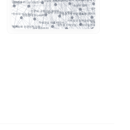
대학 규제완화의 핵심은...
경로 추적
성과환류
경남형 ANCHOR: ...
RISE 성과지표
전문대 위기는 지방만의...
초광역 협력
STOB리그: 
앵커와 규제완화, 대학...
전문대–공항산업 협약에...
...
사립대 구조개선 시행령...
보건계열
충남형 앵커의 신호: ...
대구한의대 이슈 정리:...
강원권 7개 전문대 A...
순천향대 G-LAMP ...
G-LAMP 예비 선정...
지역성장 인재양성체계
국립한밭대 AI디자인센...
국립창원대 IP
학생창업 매출 683억...
정주형 인재양성
목포대·순천대 통합 담...
지역인재
초특성화 전문대학 전략...
글로컬대학30
인제대의 캄보디아 교육..
정
국민대 AX 얼라이언스...
대학 학적 데이터 이동...
대학 AI 기본교육은 ...
AI
전략분야
평생직업교육
해외취업
앵커 시행령 이후, 대...
산학협력
K-Move
초광역 K-웰니스 협의...
학생 이동성
운영모델
학생 포트폴리오
데
K-MEDI
기업 과제 기반 프로젝...
수능 최저
데이터 거버넌
성과관리
국립금오공대 초광역 A...
경북형 로봇 특성화대학
순천제일대학교 이슈 정...
모듈형 교육과정
학생성공
K-뷰티
AI 품질관리
통합모집
디지털 트윈 실습
LLM 튜터는 답을 주...
LINC 3.0
전공자율선택제
ZPD
동적평가
성찰적 사고
스캐폴딩
소크라테스식 질문