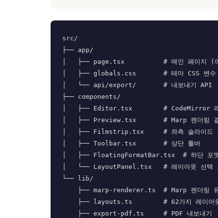
src/

├── app/

│   ├── page.tsx          # 메인 페이지
│   ├── globals.css       # 테마 CSS 변수

│   └── api/export/       # 내보내기 API

├── components/

│   ├── Editor.tsx        # CodeMirror 
│   ├── Preview.tsx       # Marp 렌더링 
│   ├── Filmstrip.tsx     # 좌측 슬라이드 
│   ├── Toolbar.tsx       # 상단 툴바

│   ├── FloatingFormatBar.tsx  # 하단 포맷
│   └── LayoutPanel.tsx   # 레이아웃 선택 
└── lib/

    ├── marp-renderer.ts  # Marp 렌더링 유틸

    ├── layouts.ts        # 62가지 레이아웃 정의

    ├── export-pdf.ts     # PDF 내보내기
