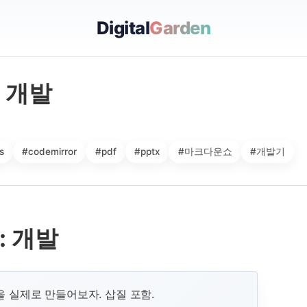
Digital
Garden
 개발
s
#codemirror
#pdf
#pptx
#마크다운쇼
#개발기
: 개발
 실제로 만들어보자. 삽질 포함.