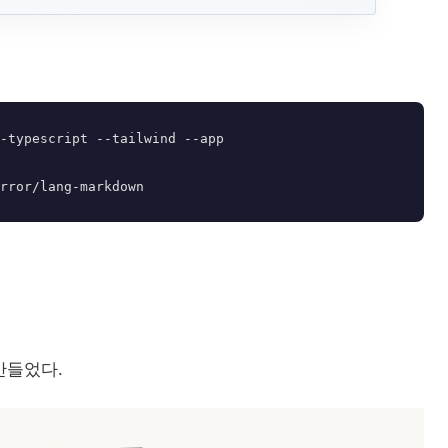
-typescript --tailwind --app

만들었다.