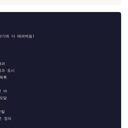
 (여기에 다 때려박음)

래퍼

결과 표시

목록

 바

모달
