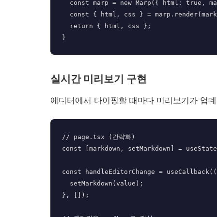
  const marp = new Marp({ html: true, math: true });

  const { html, css } = marp.render(markdown);

  return { html, css };

실시간 미리보기 구현
에디터에서 타이핑할 때마다 미리보기가 업데
// page.tsx (간략화)

const [markdown, setMarkdown] = useState
const handleEditorChange = useCallback((
  setMarkdown(value);

}, []);
