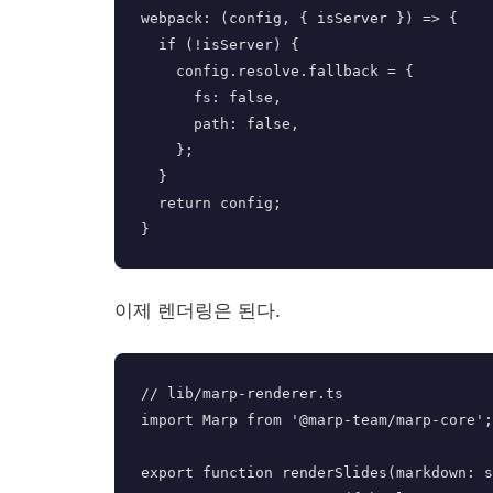
webpack: (config, { isServer }) => {

  if (!isServer) {

    config.resolve.fallback = {

      fs: false,

      path: false,

    };

  }

  return config;

이제 렌더링은 된다.
// lib/marp-renderer.ts

import Marp from '@marp-team/marp-core';

export function renderSlides(markdown: s