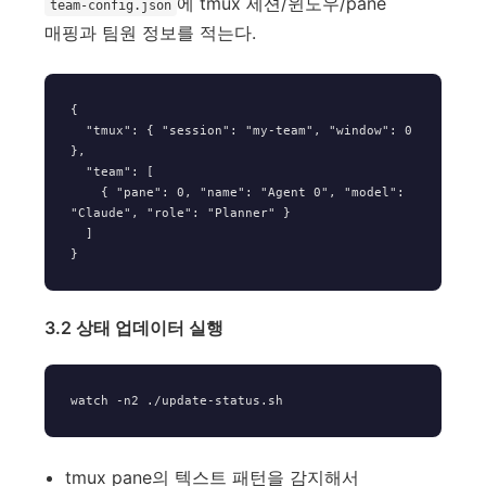
에 tmux 세션/윈도우/pane
team-config.json
매핑과 팀원 정보를 적는다.
{

  "tmux": { "session": "my-team", "window": 0 
},

  "team": [

    { "pane": 0, "name": "Agent 0", "model": 
"Claude", "role": "Planner" }

  ]

3.2 상태 업데이터 실행
tmux pane의 텍스트 패턴을 감지해서